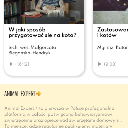
W jaki sposób
Zastosowan
przygotować się na kota?
i kotów
tech. wet. Małgorzata
Mgr inż. Katar
Biegańska-Hendryk
(16:12)
(9:08)
Animal Expert + to pierwsza w Polsce profesjonalna
platforma w całości poświęcona behawioryzmowi
zwierzęcemu oraz opiece nad zwierzętami domowymi.
To miejsce, gdzie regularnie publikujemy materiały