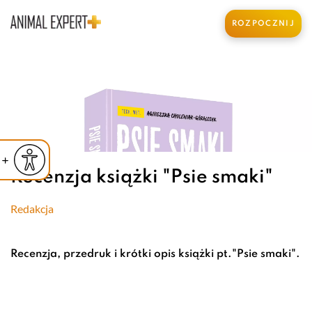
ROZPOCZNIJ
iejsz czcionkę
Powiększ czcionkę
yślna czcionka
Recenzja książki "Psie smaki"
Redakcja
Recenzja, przedruk i krótki opis książki pt."Psie smaki".