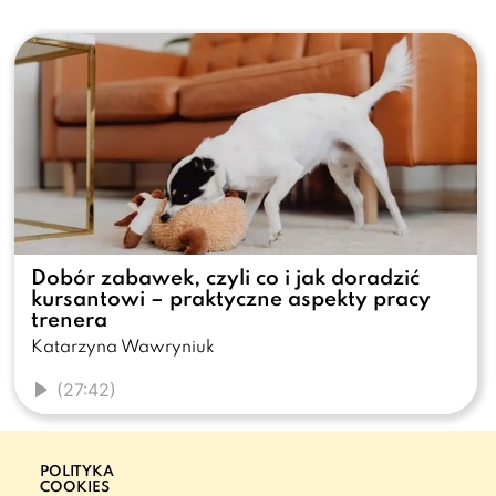
Dobór zabawek, czyli co i jak doradzić
kursantowi – praktyczne aspekty pracy
trenera
Katarzyna Wawryniuk
(27:42)
POLITYKA
DOSTĘPNOŚĆ
COOKIES
CYFROWA