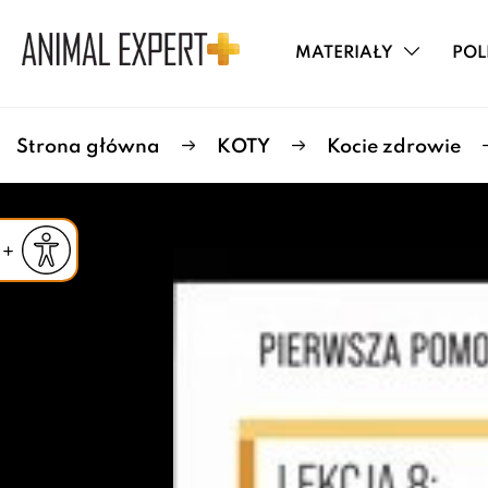
MATERIAŁY
POL
Strona główna
KOTY
Kocie zdrowie
iejsz czcionkę
Powiększ czcionkę
yślna czcionka