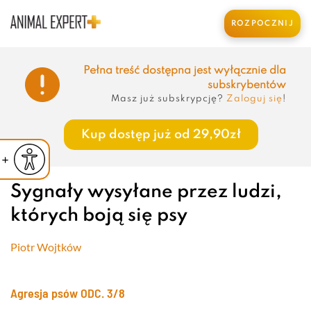
ROZPOCZNIJ
Pełna treść dostępna jest wyłącznie dla
subskrybentów
Masz już subskrypcję?
Zaloguj się
!
Kup dostęp już od 29,90zł
iejsz czcionkę
Powiększ czcionkę
yślna czcionka
Sygnały wysyłane przez ludzi,
których boją się psy
Piotr Wojtków
Agresja psów
ODC. 3/8