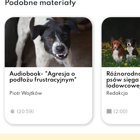
Podobne materiały
Audiobook- "Agresja o
Różnorodno
podłożu frustracyjnym"
psów sięga
lodowcowe
Piotr Wojtków
Redakcja
(20:59)
(2:00)