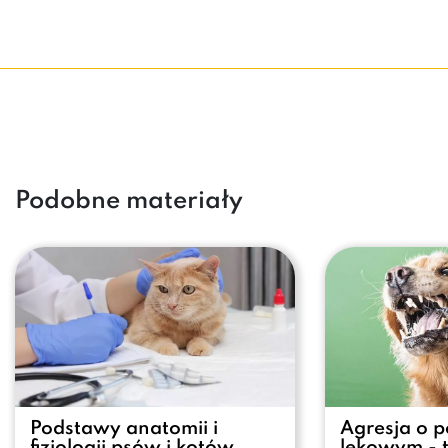
Podobne materiały
Podstawy anatomii i
Agresja o 
fizjologii psów i kotów
lękowym - t