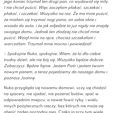
jego koniec trzymał ten drugi pan, co wydawał się miły.
I nie chciał puścić. Więc zaczęłam płakać, szczekać i
płakać, i szczekać. Wszystko na raz. Że ma mnie puścić,
że miałam się trzymać nogi pana, on sobie idzie i
wsiada do auta, i że jak odjedzie to już nigdy nie znajdę
swojego domu. Jednak ten złodziej nie chciał mnie
puścić. Wziął mnie na ręce, chociaż szczekałam i
warczałam. Trzymał mnie mocno i powiedział:
– Spokojnie Nuka, spokojnie. Wiem, że to dla ciebie
trudny dzień, ale nie bój się. Wszystko będzie dobrze.
Zobaczysz. Będzie fajnie. Jestem Piotr i jestem twoim
nowym panem, a teraz pojedziemy do naszego domu i
poznasz Joannę.
Nuka przygląda się nowemu domowi, uczy się chodzić
na spacery, nie ujadać, nie pożerać butów, spać w
odpowiednim miejscu, a nawet łowić ryby, i wielu
innych pożytecznych rzeczy, bez których nie może się
obejść żaden porządny pies. Czeka ją przy tym wiele