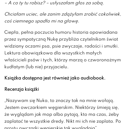
– A co ty tu robisz? – usłyszałam głos za sobą.
Chciałam uciec, ale zanim zdążyłam zrobić cokolwiek,
coś ciemnego spadło mi na głowę.
Ciepła, pełna poczucia humoru historia opowiadana
przez sympatyczną Nukę przybliża czytelnikom świat
widziany oczami psa, psie zwyczaje, radości i smutki.
Lektura obowiązkowa dla wszystkich małych
właścicieli psów i tych, którzy marzą o czworonożnym
kudłatym (lub nie) przyjacielu.
Książka dostępna jest również jako audiobook.
Recenzja książki
„Nazywam się Nuka, to znaczy tak na mnie wołają.
Jestem owczarkiem węgierskim. Niektórzy śmieją się,
że wyglądam jak mop albo pytają, kto ma czas, żeby
zaplatać te wszystkie dredy. Nikt mi ich nie zaplata. Po
prostu owczarki węgierskie tak wyglądają”