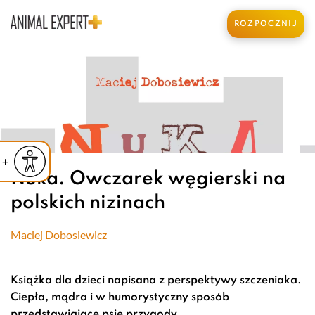
ROZPOCZNIJ
iejsz czcionkę
Powiększ czcionkę
yślna czcionka
Nuka. Owczarek węgierski na
polskich nizinach
Maciej Dobosiewicz
Książka dla dzieci napisana z perspektywy szczeniaka.
Ciepła, mądra i w humorystyczny sposób
przedstawiające psie przygody.