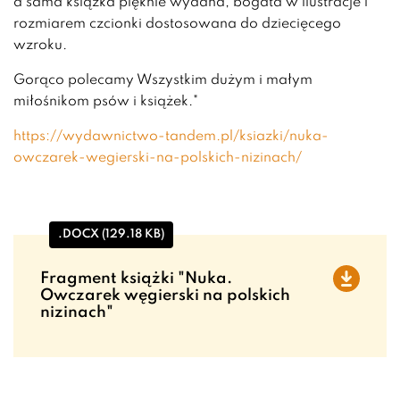
a sama książka pięknie wydana, bogata w ilustracje i
rozmiarem czcionki dostosowana do dziecięcego
wzroku.
Gorąco polecamy Wszystkim dużym i małym
miłośnikom psów i książek."
https://wydawnictwo-tandem.pl/ksiazki/nuka-
owczarek-wegierski-na-polskich-nizinach/
.DOCX (129.18 KB)
Fragment książki "Nuka.
Owczarek węgierski na polskich
nizinach"