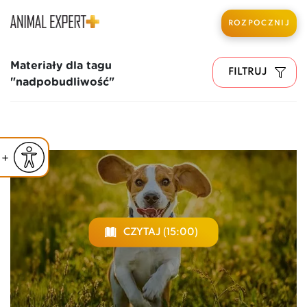
ROZPOCZNIJ
Materiały dla tagu
FILTRUJ
"nadpobudliwość"
iejsz czcionkę
Powiększ czcionkę
yślna czcionka
CZYTAJ (15:00)