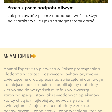
Praca z psem nadpobudliwym
Jak pracować z psem z nadpobudliwością. Czym
się charakteryzuje i jaką strategię terapii obrać.
Animal Expert + to pierwsza w Polsce profesjonalna
platforma w całości poświęcona behawioryzmowi
zwierzęcemu oraz opiece nad zwierzętami domowymi.
To miejsce, gdzie regularnie publikujemy materiały
kierowane do wszystkich miłośników zwierząt –
zarówno specjalistów jak i świadomych opiekunów,
którzy chcą jak najlepiej zajmować się swoimi
zwierzętami. Znajdziesz tu materiały z zakresu
behawioryzmu, zoodietetyki, zoopsychologii, treningu