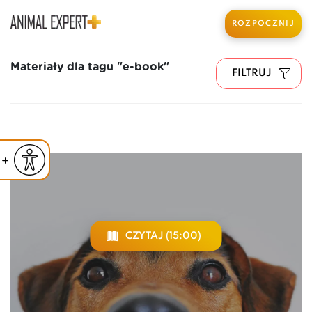
ROZPOCZNIJ
Materiały dla tagu "e-book"
FILTRUJ
iejsz czcionkę
Powiększ czcionkę
yślna czcionka
CZYTAJ (15:00)