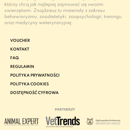
którzy chcą jak najlepiej zajmować się swoimi
zwierzętami. Znajdziesz tu materiały z zakresu
behawioryzmu, zoodietetyki, zoopsychologii, treningu
oraz medycyny weterynaryjnej.
VOUCHER
KONTAKT
FAQ
REGULAMIN
POLITYKA PRYWATNOŚCI
POLITYKA COOKIES
DOSTĘPNOŚĆ CYFROWA
PARTNERZY