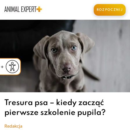
ROZPOCZNIJ
iejsz czcionkę
Powiększ czcionkę
yślna czcionka
Tresura psa – kiedy zacząć
pierwsze szkolenie pupila?
Redakcja